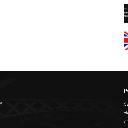
P
e
บิ
ฟอ
กา