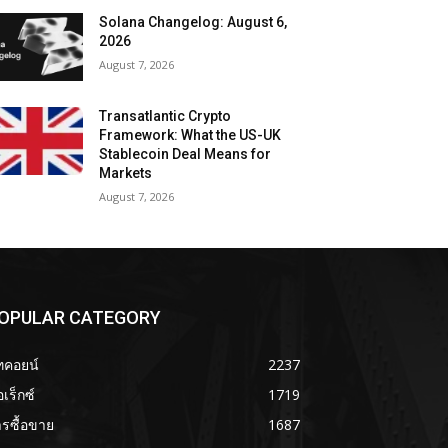
Solana Changelog: August 6,
2026
August 7, 2026
Transatlantic Crypto
Framework: What the US-UK
Stablecoin Deal Means for
Markets
August 7, 2026
OPULAR CATEGORY
ทคอยน์
2237
เร็กซ์
1719
รซื้อขาย
1687