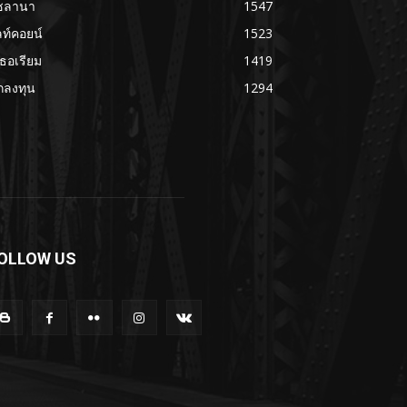
ซลานา
1547
ลท์คอยน์
1523
เธอเรียม
1419
กลงทุน
1294
OLLOW US