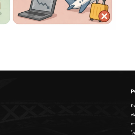
P
บิ
ฟอ
กา
โ