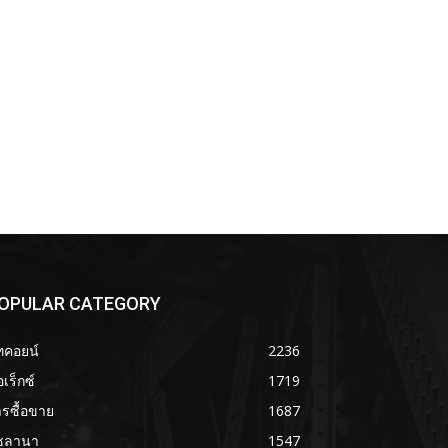
OPULAR CATEGORY
ทคอยน์
2236
เร็กซ์
1719
รซื้อขาย
1687
ซลานา
1547