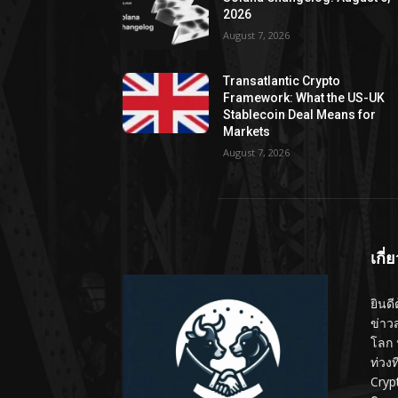
2026
August 7, 2026
Transatlantic Crypto
Framework: What the US-UK
Stablecoin Deal Means for
Markets
August 7, 2026
เกี่
ยินดี
ข่าว
โลก 
ท่วง
Cryp