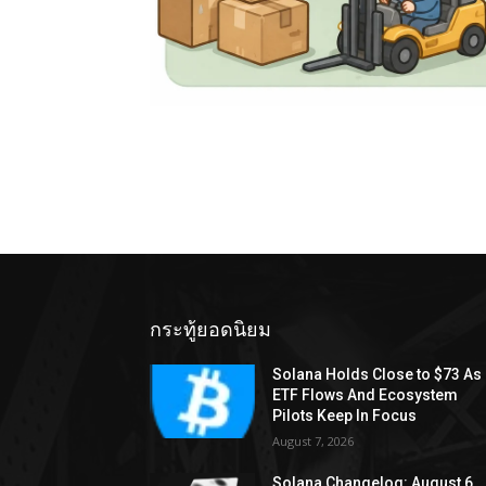
กระทู้ยอดนิยม
Solana Holds Close to $73 As
ETF Flows And Ecosystem
Pilots Keep In Focus
August 7, 2026
Solana Changelog: August 6,