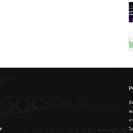
P
บิ
ฟอ
กา
โ
e