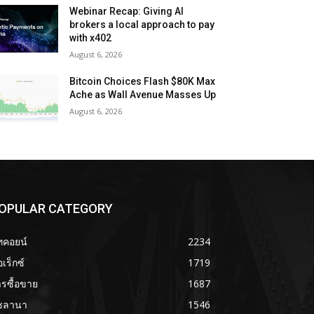
Webinar Recap: Giving AI
brokers a local approach to pay
with x402
August 6, 2026
Bitcoin Choices Flash $80K Max
Ache as Wall Avenue Masses Up
August 6, 2026
OPULAR CATEGORY
ทคอยน์
2234
เร็กซ์
1719
รซื้อขาย
1687
ซลานา
1546