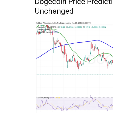
Dogecoin Price Predic
Unchanged