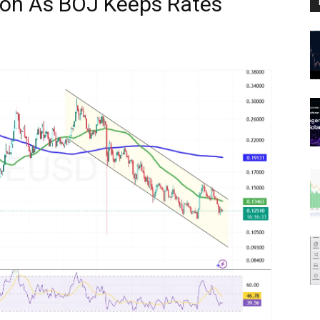
tion As BOJ Keeps Rates