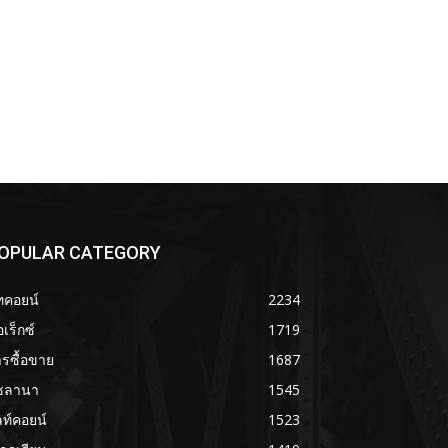
OPULAR CATEGORY
ทคอยน์
2234
เร็กซ์
1719
รซื้อขาย
1687
ซลานา
1545
ลท์คอยน์
1523