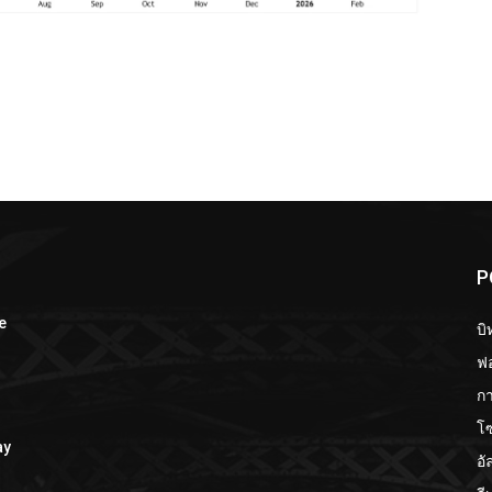
P
e
บิ
ฟอ
กา
โ
ay
อั