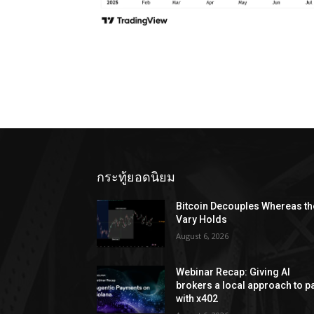
กระทู้ยอดนิยม
Bitcoin Decouples Whereas th
Vary Holds
August 6, 2026
Webinar Recap: Giving AI
brokers a local approach to p
with x402