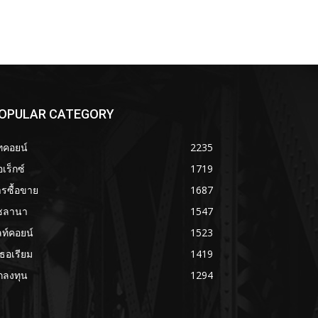
OPULAR CATEGORY
ทคอยน์
2235
เร็กซ์
1719
รซื้อขาย
1687
ซลานา
1547
ลท์คอยน์
1523
เธอเรียม
1419
กลงทุน
1294