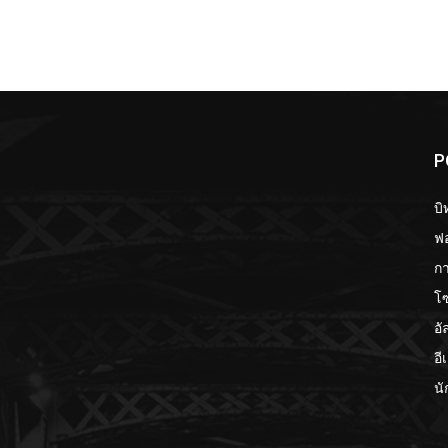
P
บิ
ฟอ
กา
โ
อั
อี
นั