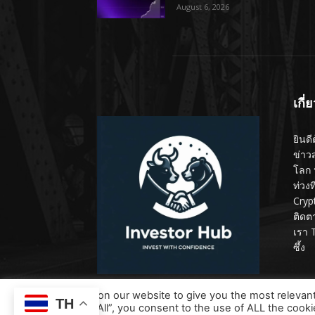
August 6, 2026
เกี่
ยินดี
ข่าว
โลก 
ท่วง
Cryp
ติดต
เรา 
ซึ้ง
We use cookies on our website to give you the most relevan
TH
clicking “Accept All”, you consent to the use of ALL the cook