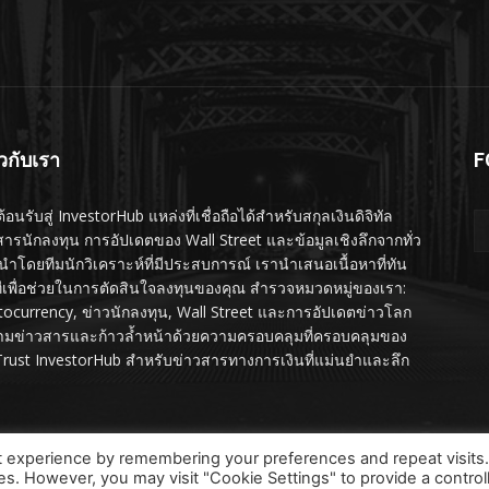
ยวกับเรา
F
ต้อนรับสู่ InvestorHub แหล่งที่เชื่อถือได้สำหรับสกุลเงินดิจิทัล
สารนักลงทุน การอัปเดตของ Wall Street และข้อมูลเชิงลึกจากทั่ว
นำโดยทีมนักวิเคราะห์ที่มีประสบการณ์ เรานำเสนอเนื้อหาที่ทัน
ทีเพื่อช่วยในการตัดสินใจลงทุนของคุณ สำรวจหมวดหมู่ของเรา:
tocurrency, ข่าวนักลงทุน, Wall Street และการอัปเดตข่าวโลก
ามข่าวสารและก้าวล้ำหน้าด้วยความครอบคลุมที่ครอบคลุมของ
Trust InvestorHub สำหรับข่าวสารทางการเงินที่แม่นยำและลึก
t experience by remembering your preferences and repeat visits
ies. However, you may visit "Cookie Settings" to provide a control