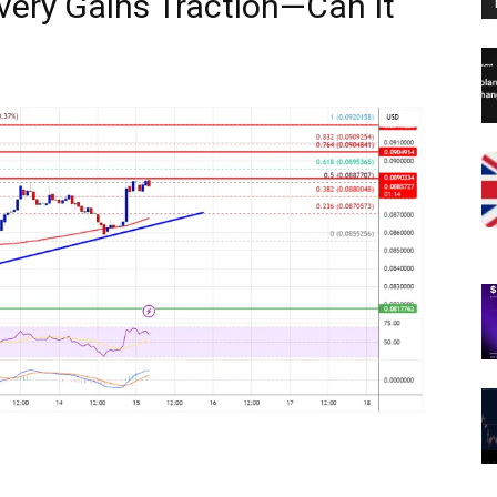
ery Gains Traction—Can It