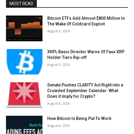
MOST READ
Bitcoin ETFs Add Almost $800 Million In
The Wake Of Coldcard Exploit
August 9, 2026
XRPL Basis Director Warns Of Faux XRP
Holder Tiers Rip-off
August 9, 2026
Senate Pushes CLARITY Act Right into a
Crowded September Calendar: What
Does it Imply for Crypto?
August 8, 2026
How Bitcoin Is Being Put To Work
August 8, 2026