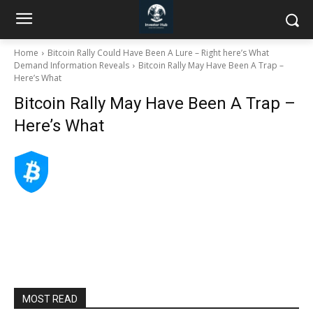
Home
Bitcoin Rally Could Have Been A Lure – Right here’s What
Demand Information Reveals
Bitcoin Rally May Have Been A Trap –
Here’s What
Bitcoin Rally May Have Been A Trap –
Here’s What
MOST READ