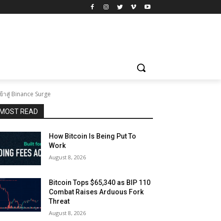
ข้าสู่ Binance Surge
MOST READ
How Bitcoin Is Being Put To
Work
August 8, 2026
Bitcoin Tops $65,340 as BIP 110
Combat Raises Arduous Fork
Threat
August 8, 2026