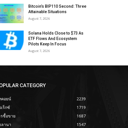
Bitcoin’s BIP110 Second: Three
Attainable Situations
August 7, 2026
Solana Holds Close to $73 As
ETF Flows And Ecosystem
Pilots Keep In Focus
August 7, 2026
OPULAR CATEGORY
ทคอยน์
2239
เร็กซ์
1719
รซื้อขาย
1687
ซลานา
1547