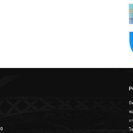
P
บิ
ฟอ
กา
โ
10