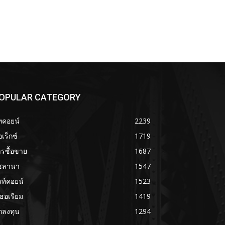
OPULAR CATEGORY
ทคอยน์
2239
เร็กซ์
1719
รซื้อขาย
1687
ซลานา
1547
ลท์คอยน์
1523
เธอเรียม
1419
กลงทุน
1294