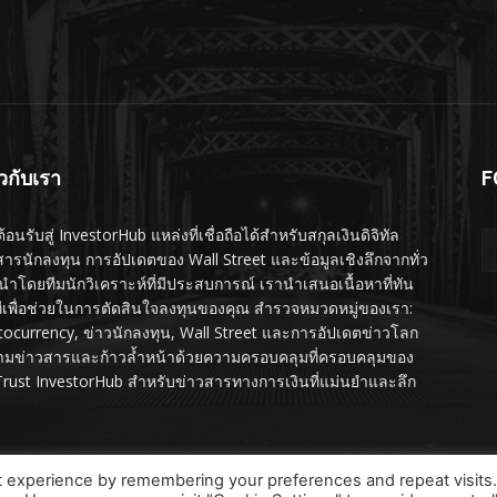
ยวกับเรา
F
ต้อนรับสู่ InvestorHub แหล่งที่เชื่อถือได้สำหรับสกุลเงินดิจิทัล
สารนักลงทุน การอัปเดตของ Wall Street และข้อมูลเชิงลึกจากทั่ว
นำโดยทีมนักวิเคราะห์ที่มีประสบการณ์ เรานำเสนอเนื้อหาที่ทัน
ทีเพื่อช่วยในการตัดสินใจลงทุนของคุณ สำรวจหมวดหมู่ของเรา:
tocurrency, ข่าวนักลงทุน, Wall Street และการอัปเดตข่าวโลก
ามข่าวสารและก้าวล้ำหน้าด้วยความครอบคลุมที่ครอบคลุมของ
Trust InvestorHub สำหรับข่าวสารทางการเงินที่แม่นยำและลึก
t experience by remembering your preferences and repeat visits