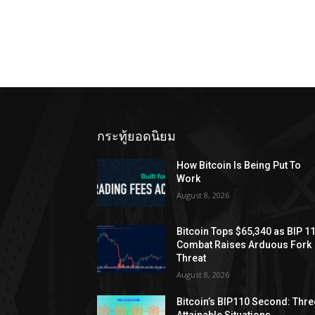
กระทู้ยอดนิยม
How Bitcoin Is Being Put To
Work
August 8, 2026
Bitcoin Tops $65,340 as BIP 1
Combat Raises Arduous Fork
Threat
August 8, 2026
Bitcoin’s BIP110 Second: Thre
Attainable Situations