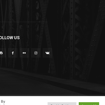
OLLOW US
. By