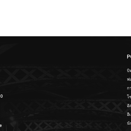
P
บิ
ฟอ
กา
โ
10
อั
อี
นั
e