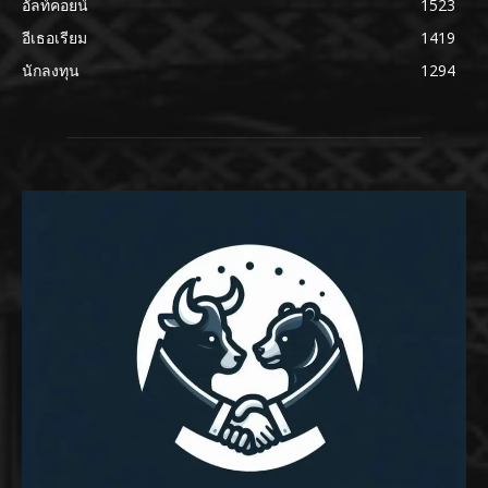
อัลท์คอยน์
1523
อีเธอเรียม
1419
นักลงทุน
1294