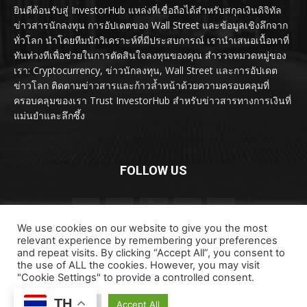
ยินดีต้อนรับสู่ InvestorHub แหล่งที่เชื่อถือได้สำหรับสกุลเงินดิจิทัล
ข่าวสารนักลงทุน การอัปเดตของ Wall Street และข้อมูลเชิงลึกจาก
ทั่วโลก นำโดยทีมนักวิเคราะห์ที่มีประสบการณ์ เรานำเสนอเนื้อหาที่
ทันท่วงทีเพื่อช่วยในการตัดสินใจลงทุนของคุณ สำรวจหมวดหมู่ของ
เรา: Cryptocurrency, ข่าวนักลงทุน, Wall Street และการอัปเดต
ข่าวโลก ติดตามข่าวสารและก้าวล้ำหน้าด้วยความครอบคลุมที่
ครอบคลุมของเรา Trust InvestorHub สำหรับข่าวสารทางการเงินที่
แม่นยำและลึกซึ้ง
FOLLOW US
We use cookies on our website to give you the most
relevant experience by remembering your preferences
and repeat visits. By clicking “Accept All”, you consent to
the use of ALL the cookies. However, you may visit
"Cookie Settings" to provide a controlled consent.
ลิขสิทธิ์ © ลิขสิทธิ์ 2024 investorhub.click สงวนลิขสิทธิ์
TH
ข้อตกลงและเงื่อนไข
ข้อสงวนสิทธิ์
ติดต่อเรา
Cookie Settings
Accept All