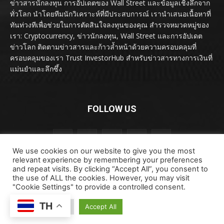
ข่าวสารนักลงทุน การอัปเดตของ Wall Street และข้อมูลเชิงลึกจาก
ทั่วโลก นำโดยทีมนักวิเคราะห์ที่มีประสบการณ์ เรานำเสนอเนื้อหาที่
ทันท่วงทีเพื่อช่วยในการตัดสินใจลงทุนของคุณ สำรวจหมวดหมู่ของ
เรา: Cryptocurrency, ข่าวนักลงทุน, Wall Street และการอัปเดต
ข่าวโลก ติดตามข่าวสารและก้าวล้ำหน้าด้วยความครอบคลุมที่
ครอบคลุมของเรา Trust InvestorHub สำหรับข่าวสารทางการเงินที่
แม่นยำและลึกซึ้ง
FOLLOW US
We use cookies on our website to give you the most
relevant experience by remembering your preferences
and repeat visits. By clicking “Accept All”, you consent to
the use of ALL the cookies. However, you may visit
"Cookie Settings" to provide a controlled consent.
ลิขสิทธิ์ © ลิขสิทธิ์ 2024 investorhub.click สงวนลิขสิทธิ์
TH
ข้อตกลงและเงื่อนไข
ข้อสงวนสิทธิ์
ติดต่อเรา
Cookie Settings
Accept All
นโยบายความเป็นส่วนตัว
เกี่ยวกับเรา