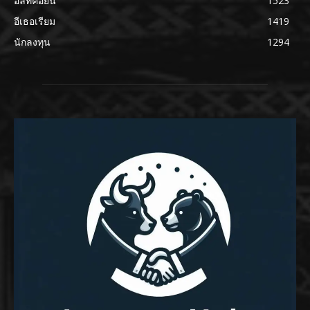
อัลท์คอยน์
1523
อีเธอเรียม
1419
นักลงทุน
1294