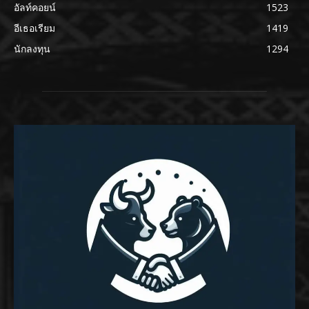
อัลท์คอยน์
1523
อีเธอเรียม
1419
นักลงทุน
1294