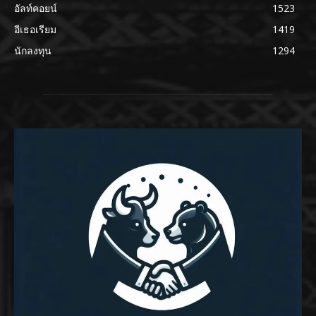
อัลท์คอยน์
1523
อีเธอเรียม
1419
นักลงทุน
1294