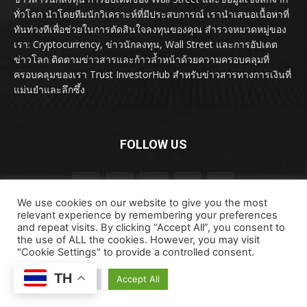
ทั่วโลก นำโดยทีมนักวิเคราะห์ที่มีประสบการณ์ เรานำเสนอเนื้อหาที่
ทันท่วงทีเพื่อช่วยในการตัดสินใจลงทุนของคุณ สำรวจหมวดหมู่ของ
เรา: Cryptocurrency, ข่าวนักลงทุน, Wall Street และการอัปเดต
ข่าวโลก ติดตามข่าวสารและก้าวล้ำหน้าด้วยความครอบคลุมที่
ครอบคลุมของเรา Trust InvestorHub สำหรับข่าวสารทางการเงินที่
แม่นยำและลึกซึ้ง
FOLLOW US
We use cookies on our website to give you the most
relevant experience by remembering your preferences
and repeat visits. By clicking “Accept All”, you consent to
the use of ALL the cookies. However, you may visit
"Cookie Settings" to provide a controlled consent.
ลิขสิทธิ์ © ลิขสิทธิ์ 2024 investorhub.click สงวนลิขสิทธิ์
TH
ข้อตกลงและเงื่อนไข
ข้อสงวนสิทธิ์
ติดต่อเรา
Cookie Settings
Accept All
นโยบายความเป็นส่วนตัว
เกี่ยวกับเรา