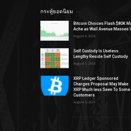
กระทู้ยอดนิยม
Bitcoin Choices Flash $80K M
Ache as Wall Avenue Masses 
August 6, 2026
Self Custody Is Useless.
Lengthy Reside Self Custody
August 5, 2026
XRP Ledger Sponsored
Charges Proposal May Make
XRP Much less Seen To Some
Customers
August 5, 2026