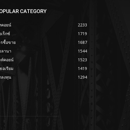
OPULAR CATEGORY
ทคอยน์
2233
เร็กซ์
1719
รซื้อขาย
1687
ซลานา
1544
ลท์คอยน์
1523
เธอเรียม
1419
กลงทุน
1294