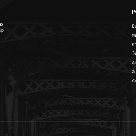
P
ax
บิ
Up
ฟอ
กา
โ
อั
อี
นั