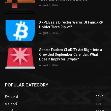
August 9, 2026
XRPL Basis Director Warns Of Faux XRP
Holder Tiers Rip-off
August 9, 2026
Senate Pushes CLARITY Act Right into a
Crowded September Calendar: What
Does it Imply for Crypto?
August 8, 2026
POPULAR CATEGORY
บิทคอยน์
2242
ฟอเร็กซ์
1719