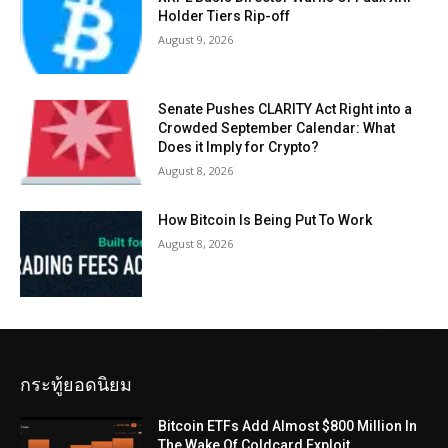
Holder Tiers Rip-off
August 9, 2026
Senate Pushes CLARITY Act Right into a
Crowded September Calendar: What
Does it Imply for Crypto?
August 8, 2026
How Bitcoin Is Being Put To Work
August 8, 2026
กระทู้ยอดนิยม
Bitcoin ETFs Add Almost $800 Million In
The Wake Of Coldcard Exploit