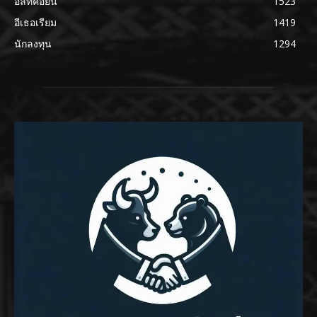
อัลท์คอยน์
1523
อีเธอเรียม
1419
นักลงทุน
1294