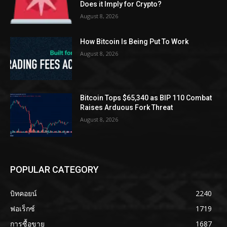
Does it Imply for Crypto?
August 8, 2026
How Bitcoin Is Being Put To Work
August 8, 2026
Bitcoin Tops $65,340 as BIP 110 Combat
Raises Arduous Fork Threat
August 8, 2026
POPULAR CATEGORY
บิทคอยน์
2240
ฟอเร็กซ์
1719
การซื้อขาย
1687