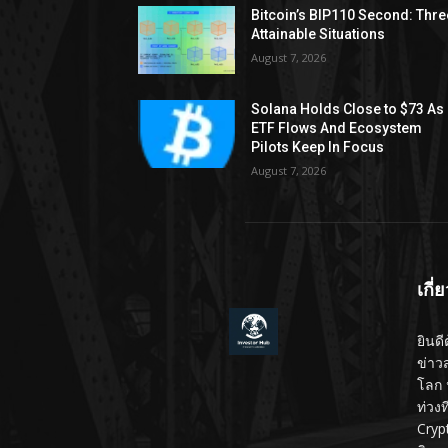
Bitcoin’s BIP110 Second: Thre
Attainable Situations
August 7, 2026
Solana Holds Close to $73 As
ETF Flows And Ecosystem
Pilots Keep In Focus
August 7, 2026
เกี่
ยินดี
ข่าว
โลก 
ท่วง
Cryp