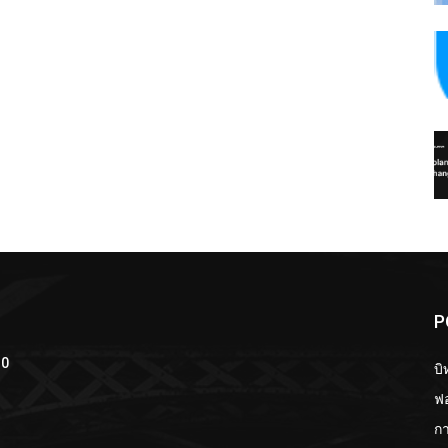
P
10
บิ
ฟอ
กา