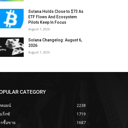
Solana Holds Close to $73 As
ETF Flows And Ecosystem
Pilots Keep In Focus
August 7, 2026
Solana Changelog: August 6,
2026
August 7, 2026
OPULAR CATEGORY
ทคอยน์
2238
เร็กซ์
1719
รซื้อขาย
1687