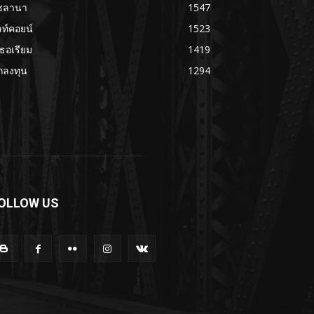
ซลานา
1547
ลท์คอยน์
1523
เธอเรียม
1419
กลงทุน
1294
OLLOW US